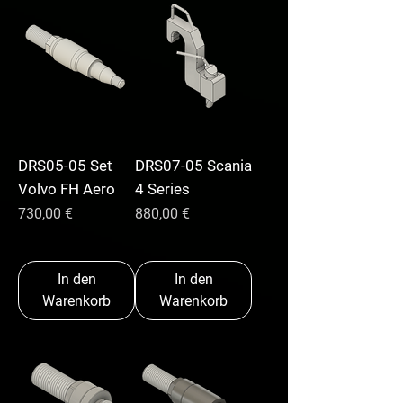
DRS05-05 Set
DRS07-05 Scania
Volvo FH Aero
4 Series
Preis
Preis
730,00 €
880,00 €
In den
In den
Warenkorb
Warenkorb