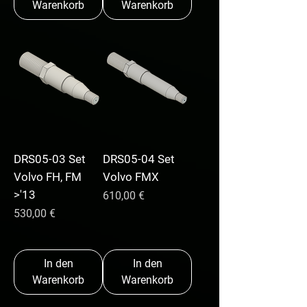
Warenkorb
Warenkorb
DRS05-03 Set
DRS05-04 Set
Volvo FH, FM
Volvo FMX
>'13
Preis
610,00 €
Preis
530,00 €
In den
In den
Warenkorb
Warenkorb