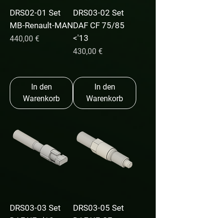
DRS02-01 Set
DRS03-02 Set
MB-Renault-MAN
DAF CF 75/85
<'13
Preis
440,00 €
Preis
430,00 €
In den
In den
Warenkorb
Warenkorb
DRS03-03 Set
DRS03-05 Set