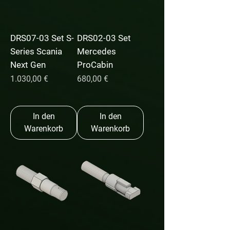
DRS07-03 Set S-
DRS02-03 Set
Series Scania
Mercedes
Next Gen
ProCabin
Preis
Preis
1.030,00 €
680,00 €
In den
In den
Warenkorb
Warenkorb