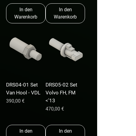
In den
In den
Warenkorb
Warenkorb
DRS04-01 Set
DRS05-02 Set
Van Hool - VDL
Volvo FH, FM
<'13
Preis
390,00 €
Preis
470,00 €
In den
In den