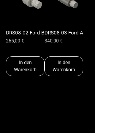
DRS08-02 Ford B
DRS08-03 Ford A
Preis
Preis
265,00 €
340,00 €
In den
In den
Warenkorb
Warenkorb