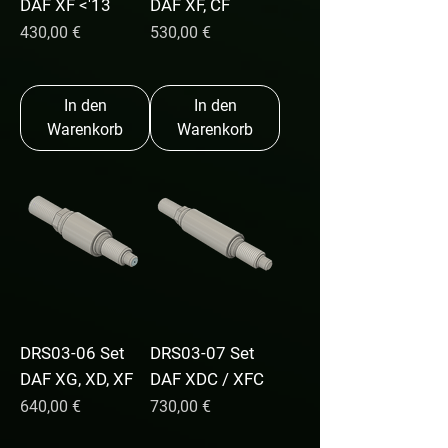
DAF XF <'13
DAF XF, CF
Preis
Preis
430,00 €
530,00 €
In den
In den
Warenkorb
Warenkorb
DRS03-06 Set
DRS03-07 Set
DAF XG, XD, XF
DAF XDC / XFC
Preis
Preis
640,00 €
730,00 €