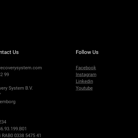
DRS201-124 - SE
Preis
650,00 €
ntact Us
Follow Us
recoverysystem.com
Facebook
2 99
Instagram
Linkedin
ery System B.V.
Youtube
7
lemborg
234
6.93.199.B01
 RAB0 0338 5475 41