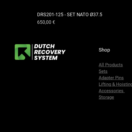
DRS201-125 - SET NATO Ø37.5
Preis
650,00 €
Shop
All Products
Sets
Adapter Pins
Lifting & Hoistin
Accessories
Storage