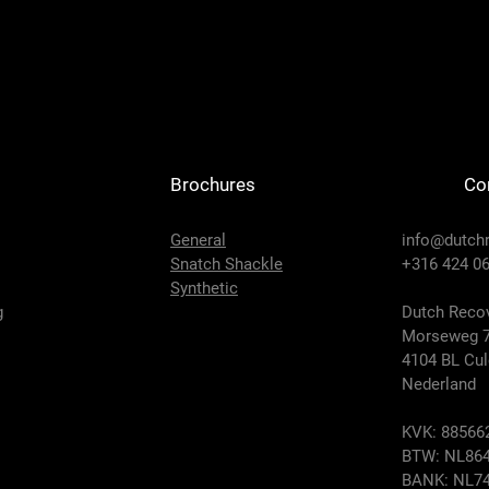
Brochures
Co
General
info@dutch
Snatch Shackle
+316 424 06
Synthetic
g
Dutch Recov
Morseweg 
4104 BL Cu
Nederland
KVK: 88566
BTW: NL864
BANK: NL74