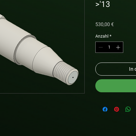
>'13
Preis
530,00 €
Anzahl
*
In