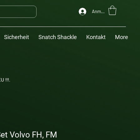
Anmelden
Sicherheit
Snatch Shackle
Kontakt
More
U !!!.
et Volvo FH, FM