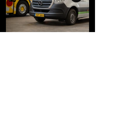
Shop
All Products
Sets
Adapter Pins
Lifting & Hoisting
Accessories
Storage