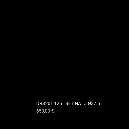
DRS201-125 - SET NATO Ø37.5
Preis
650,00 €