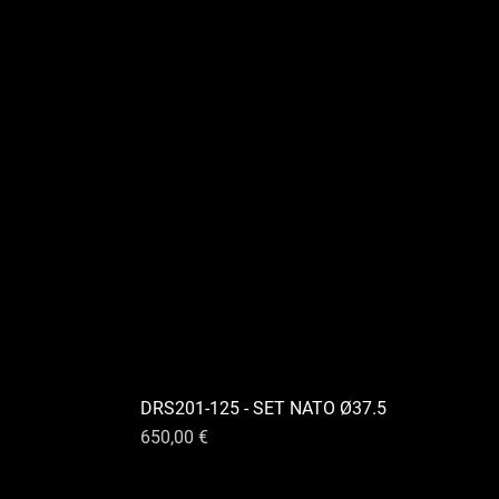
DRS201-125 - SET NATO Ø37.5
Preis
650,00 €