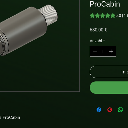
ProCabin
Das Rating beträgt
5.0 | 
Preis
680,00 €
Anzahl
*
In
es ProCabin