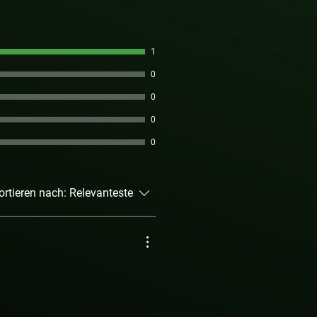
1
0
0
0
0
ortieren nach:
Relevanteste