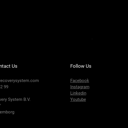
DRS201-124 - SE
Prijs
€ 650,00
ntact Us
Follow Us
recoverysystem.com
Facebook
2 99
Instagram
Linkedin
ery System B.V.
Youtube
7
lemborg