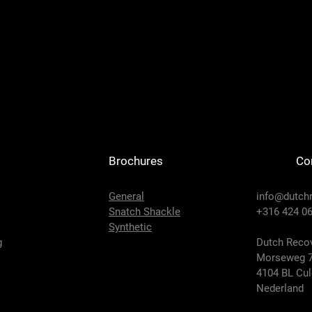
Brochures
Co
General
info@dutch
Snatch Shackle
+316 424 06
Synthetic
g
Dutch Recov
Morseweg 
4104 BL Cu
Nederland