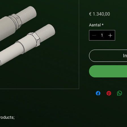
Prijs
€ 1.340,00
Aantal
*
I
roducts;