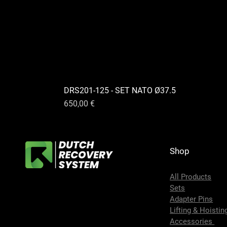
DRS201-125 - SET NATO Ø37.5
Prix
650,00 €
Shop
All Products
Sets
Adapter Pins
Lifting & Hoistin
Accessories