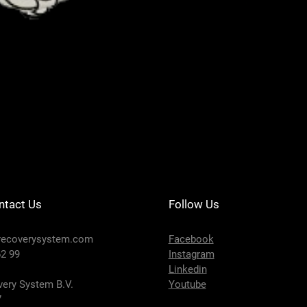
DRS201-124 - SE
Prix
650,00 €
ntact Us
Follow Us
recoverysystem.com
Facebook
2 99
Instagram
Linkedin
ery System B.V.
Youtube
7