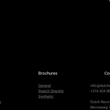
Brochures
Co
General
info@dutch
Snatch Shackle
+316 424 06
Synthetic
g
Dutch Recov
Morseweg 