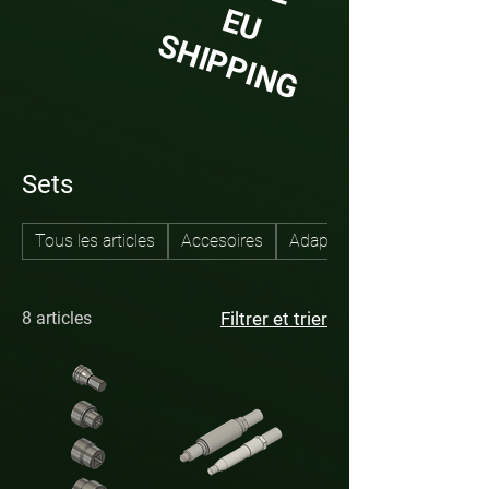
EU
SHIPPING
Sets
Tous les articles
Accesoires
Adapter Pins
8 articles
Filtrer et trier