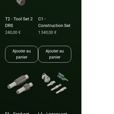
T2 - Tool Set 2
C1 -
DRS
Construction Set
Prix
Prix
240,00 €
1 340,00 €
Ajouter au
Ajouter au
panier
panier