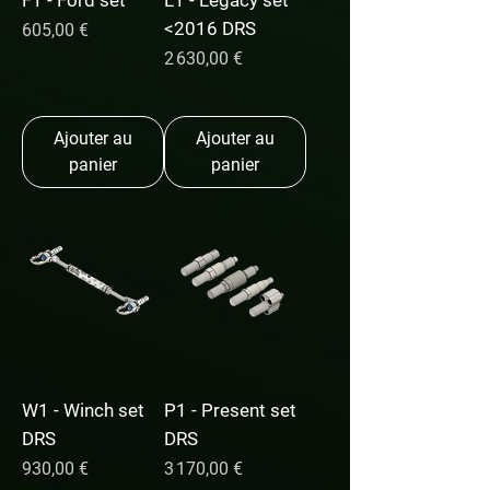
F1 - Ford set
L1 - Legacy set
<2016 DRS
Prix
605,00 €
Prix
2 630,00 €
Ajouter au
Ajouter au
panier
panier
W1 - Winch set
P1 - Present set
DRS
DRS
Prix
Prix
930,00 €
3 170,00 €