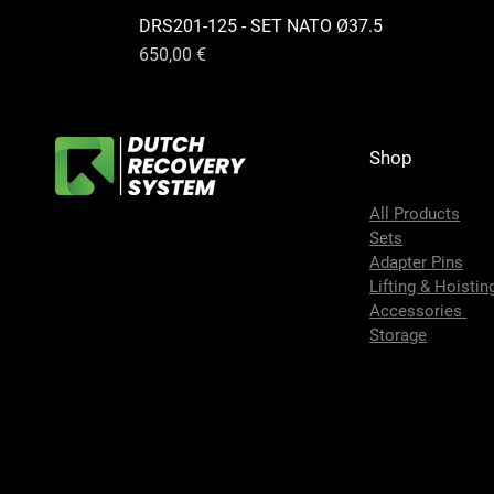
DRS201-125 - SET NATO Ø37.5
Preis
650,00 €
Shop
All Products
Sets
Adapter Pins
Lifting & Hoistin
Accessories
Storage