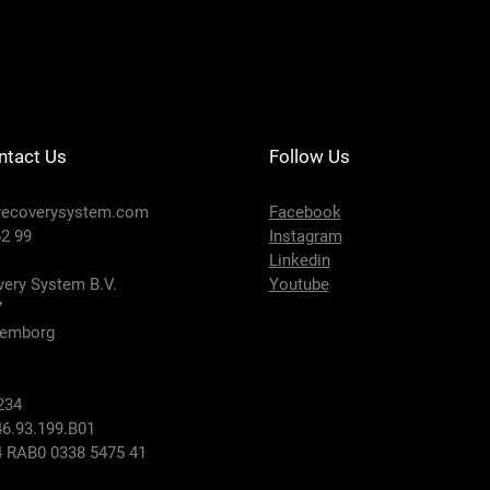
DRS201-124 - SE
Preis
650,00 €
ntact Us
Follow Us
recoverysystem.com
Facebook
2 99
Instagram
Linkedin
ery System B.V.
Youtube
7
lemborg
234
6.93.199.B01
 RAB0 0338 5475 41