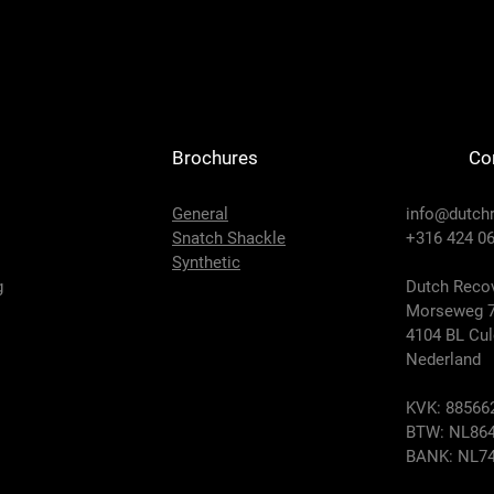
Brochures
Co
General
info@dutch
Snatch Shackle
+316 424 06
Synthetic
g
Dutch Recov
Morseweg 
4104 BL Cu
Nederland
KVK: 88566
BTW: NL864
BANK: NL74