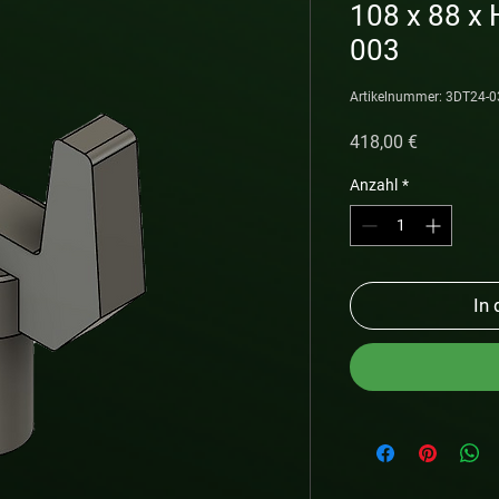
108 x 88 x
003
Artikelnummer: 3DT24-
Preis
418,00 €
Anzahl
*
In