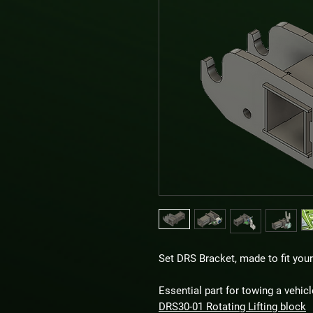
Set DRS Bracket, made to fit you
Essential part for towing a vehicl
DRS30-01 Rotating Lifting block