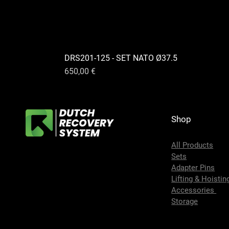
DRS201-125 - SET NATO Ø37.5
Preis
650,00 €
Shop
All Products
Sets
Adapter Pins
Lifting & Hoistin
Accessories
Storage