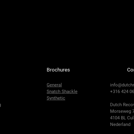
Brochures
Co
General
info@dutch
Snatch Shackle
+316 424 06
Synthetic
g
Dutch Recov
Morseweg 
4104 BL Cu
Nederland