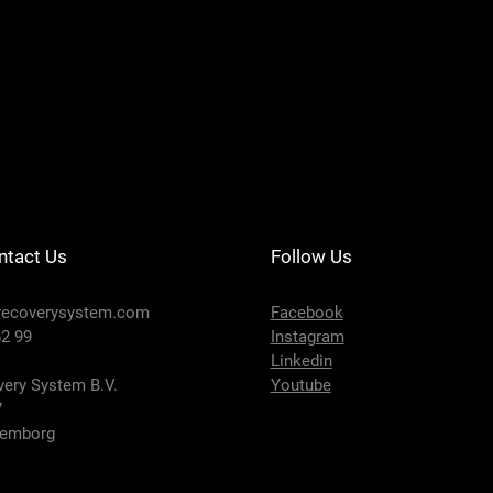
DRS201-124 - SE
Preis
650,00 €
ntact Us
Follow Us
recoverysystem.com
Facebook
2 99
Instagram
Linkedin
ery System B.V.
Youtube
7
lemborg