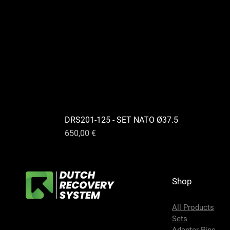
DRS201-125 - SET NATO Ø37.5
Preis
650,00 €
Shop
All Products
Sets