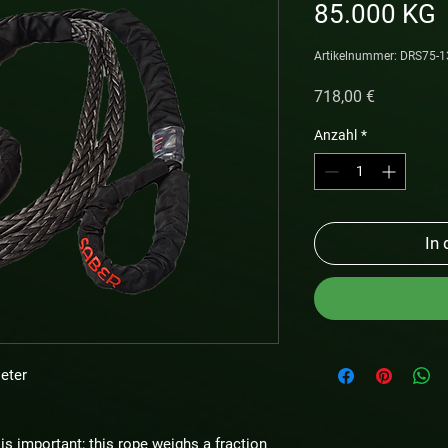
85.000 KG
Artikelnummer: DRS75-1
Preis
718,00 €
Anzahl
*
In
eter
is important; this rope weighs a fraction