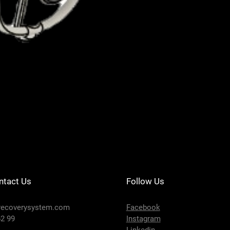
DRS201-124 - SE
Preis
650,00 €
ntact Us
Follow Us
recoverysystem.com
Facebook
2 99
Instagram